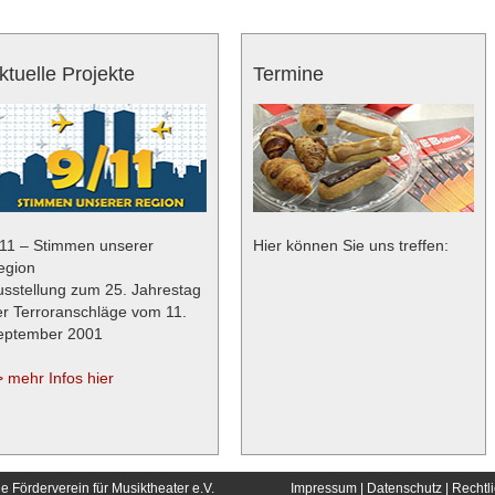
ktuelle Projekte
Termine
/11 – Stimmen unserer
Hier können Sie uns treffen:
egion
usstellung zum 25. Jahrestag
er Terroranschläge vom 11.
eptember 2001
 mehr Infos hier
hne Förderverein für Musiktheater e.V.
Impressum
|
Datenschutz
|
Rechtl